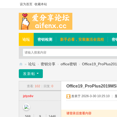
设为首页
收藏本站
论坛
密钥检测
新手必看，安装激活全流程
密
»
论坛
›
密钥分享
›
office密钥
›
Office19_ProPlus20
爱
发新帖
分
Office19_ProPlus2019MS
查看:
102
|
回复:
0
享
论
jzlys6v
发表于 2026-3-30 10:25:10
|
坛
请登录后查看内容
568
9
1446