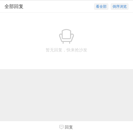
全部回复
看全部
倒序浏览
暂无回复，快来抢沙发
回复