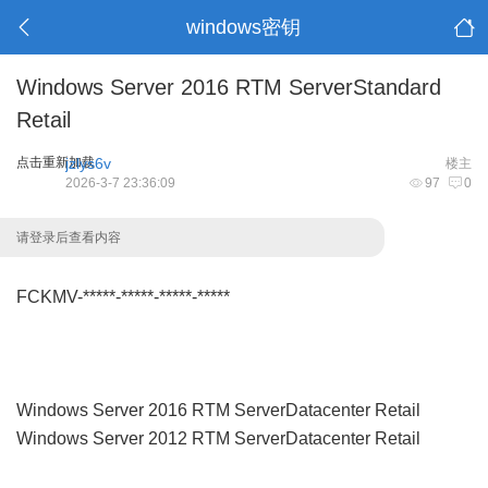
windows密钥
Windows Server 2016 RTM ServerStandard
Retail
点击重新加载
jzlys6v
楼主
2026-3-7 23:36:09
97
0
请登录后查看内容
FCKMV-*****-*****-*****-*****
Windows Server 2016 RTM ServerDatacenter Retail
Windows Server 2012 RTM ServerDatacenter Retail