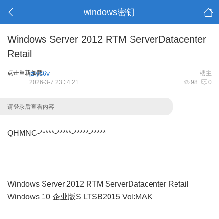
windows密钥
Windows Server 2012 RTM ServerDatacenter
Retail
点击重新加载
jzlys6v
楼主
2026-3-7 23:34:21
98
0
请登录后查看内容
QHMNC-*****-*****-*****-*****
Windows Server 2012 RTM ServerDatacenter Retail
Windows 10 企业版S LTSB2015 Vol:MAK