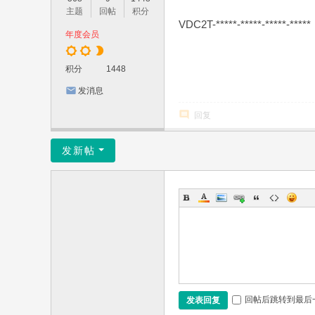
主题
回帖
积分
VDC2T-*****-*****-*****-*****
年度会员
积分
1448
发消息
回复
发新帖
回帖后跳转到最后
发表回复