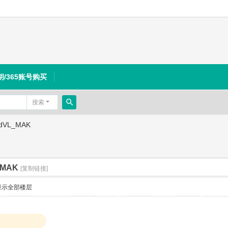
钥/365账号购买
搜索
搜
ardVL_MAK
索
L_MAK
[复制链接]
显示全部楼层