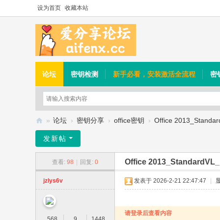
设为首页
收藏本站
论坛
密钥检测
新手必看，安装激活全流程
密
»
论坛
›
密钥分享
›
office密钥
›
Office 2013_Stand
爱
发新帖
分
Office 2013_StandardV
查看:
98
|
回复:
0
享
论
jzlys6v
发表于 2026-2-21 22:47:47
|
坛
请登录后查看内容
568
9
1448