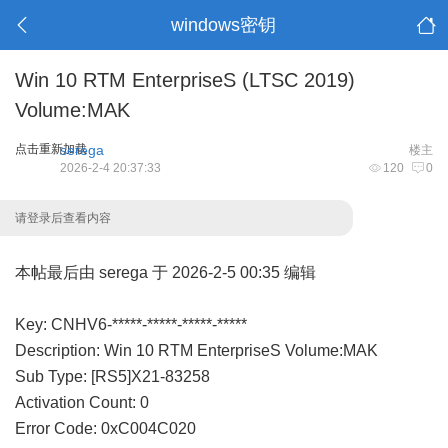
windows密钥
Win 10 RTM EnterpriseS (LTSC 2019)
Volume:MAK
点击重新加载
serega
楼主
2026-2-4 20:37:33
120
0
请登录后查看内容
本帖最后由 serega 于 2026-2-5 00:35 编辑
Key: CNHV6-*****-*****-*****-*****
Description: Win 10 RTM EnterpriseS Volume:MAK
Sub Type: [RS5]X21-83258
Activation Count: 0
Error Code: 0xC004C020