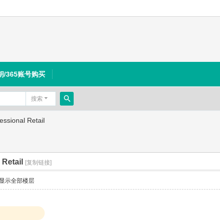
钥/365账号购买
搜索
搜
ssional Retail
索
 Retail
[复制链接]
显示全部楼层