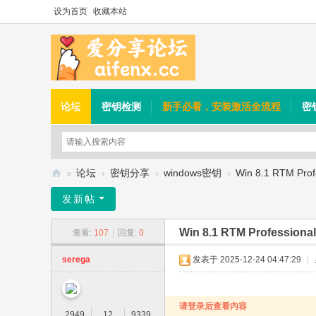
设为首页
收藏本站
论坛
密钥检测
新手必看，安装激活全流程
密
»
论坛
›
密钥分享
›
windows密钥
›
Win 8.1 RTM Profe
爱
发新帖
分
Win 8.1 RTM Professional
查看:
107
|
回复:
0
享
论
serega
发表于 2025-12-24 04:47:29
|
坛
请登录后查看内容
2949
12
9339