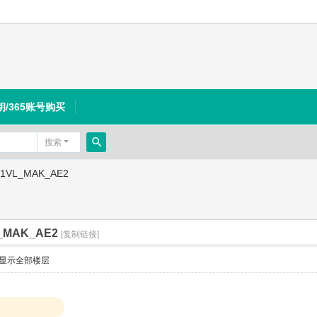
钥/365账号购买
搜索
搜
021VL_MAK_AE2
索
L_MAK_AE2
[复制链接]
显示全部楼层