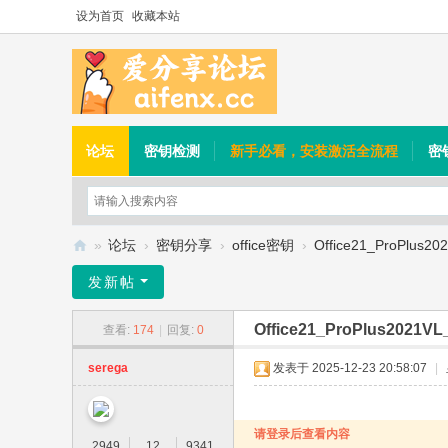
设为首页
收藏本站
论坛
密钥检测
新手必看，安装激活全流程
密
»
论坛
›
密钥分享
›
office密钥
›
Office21_ProPlus2
爱
发新帖
分
Office21_ProPlus2021V
查看:
174
|
回复:
0
享
论
serega
发表于 2025-12-23 20:58:07
|
坛
请登录后查看内容
2949
12
9341