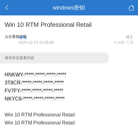
windows密钥
Win 10 RTM Professional Retail
点击重新加载
bjfhj
楼主
2025-12-23 15:35:09
125
0
请登录后查看内容
HNKWY-*****-*****-*****-*****
3T8CR-*****-*****-*****-*****
FV7FY-*****-*****-*****-*****
NKYC6-*****-*****-*****-*****
Win 10 RTM Professional Retail
Win 10 RTM Professional Retail