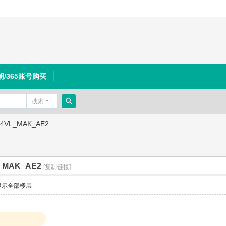
钥/365账号购买
搜索
搜
024VL_MAK_AE2
索
L_MAK_AE2
[复制链接]
显示全部楼层