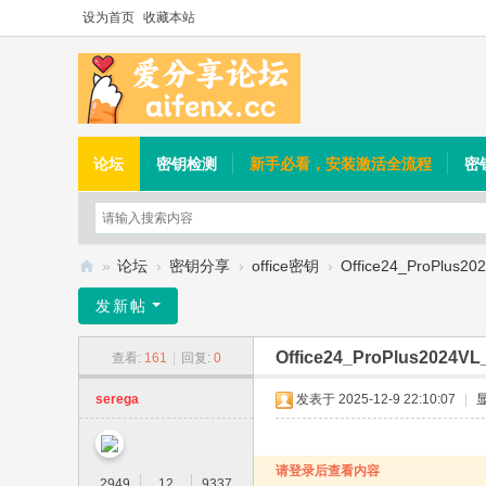
设为首页
收藏本站
论坛
密钥检测
新手必看，安装激活全流程
密
»
论坛
›
密钥分享
›
office密钥
›
Office24_ProPlus2
爱
发新帖
分
Office24_ProPlus2024V
查看:
161
|
回复:
0
享
论
serega
发表于 2025-12-9 22:10:07
|
坛
请登录后查看内容
2949
12
9337