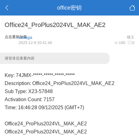
office密钥
Office24_ProPlus2024VL_MAK_AE2
点击重新加载
serega
楼主
2025-12-9 20:41:40
180
0
请登录后查看内容
Key: 74JMX-*****-*****-*****-*****
Description: Office24_ProPlus2024VL_MAK_AE2
Sub Type: X23-57848
Activation Count: 7157
Time: 16:46:28 09/12/2025 (GMT+7)
Office24_ProPlus2024VL_MAK_AE2
Office24_ProPlus2024VL_MAK_AE2