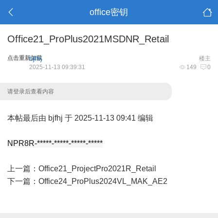
office密钥
Office21_ProPlus2021MSDNR_Retail
点击重新加载
bjfhj
楼主
2025-11-13 09:39:31
149
0
请登录后查看内容
本帖最后由 bjfhj 于 2025-11-13 09:41 编辑
NPR8R-*****-*****-*****-*****
上一篇：
Office21_ProjectPro2021R_Retail
下一篇：
Office24_ProPlus2024VL_MAK_AE2