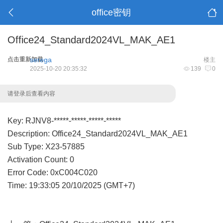
office密钥
Office24_Standard2024VL_MAK_AE1
点击重新加载
serega
楼主
2025-10-20 20:35:32
139
0
请登录后查看内容
Key: RJNV8-*****-*****-*****-*****
Description: Office24_Standard2024VL_MAK_AE1
Sub Type: X23-57885
Activation Count: 0
Error Code: 0xC004C020
Time: 19:33:05 20/10/2025 (GMT+7)