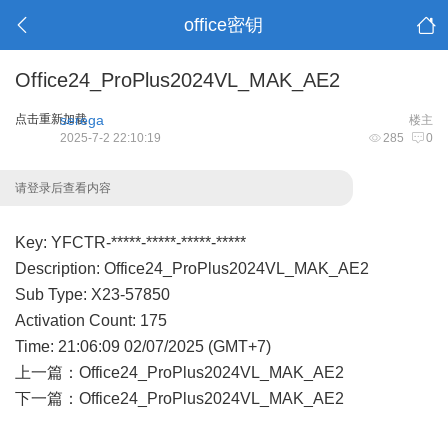
office密钥
Office24_ProPlus2024VL_MAK_AE2
点击重新加载
serega
楼主
2025-7-2 22:10:19
285
0
请登录后查看内容
Key: YFCTR-*****-*****-*****-*****
Description: Office24_ProPlus2024VL_MAK_AE2
Sub Type: X23-57850
Activation Count: 175
Time: 21:06:09 02/07/2025 (GMT+7)
上一篇：
Office24_ProPlus2024VL_MAK_AE2
下一篇：
Office24_ProPlus2024VL_MAK_AE2