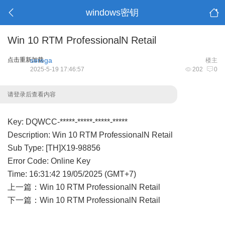
windows密钥
Win 10 RTM ProfessionalN Retail
点击重新加载
serega
楼主
2025-5-19 17:46:57
202
0
请登录后查看内容
Key: DQWCC-*****-*****-*****-*****
Description: Win 10 RTM ProfessionalN Retail
Sub Type: [TH]X19-98856
Error Code: Online Key
Time: 16:31:42 19/05/2025 (GMT+7)
上一篇：
Win 10 RTM ProfessionalN Retail
下一篇：
Win 10 RTM ProfessionalN Retail