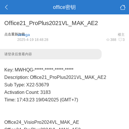
office密钥
Office21_ProPlus2021VL_MAK_AE2
点击重新加载
serega
楼主
2025-4-19 18:48:28
388
3
请登录后查看内容
Key: MWHQG-*****-*****-*****-*****
Description: Office21_ProPlus2021VL_MAK_AE2
Sub Type: X22-53679
Activation Count: 3183
Time: 17:43:23 19/04/2025 (GMT+7)
Office24_VisioPro2024VL_MAK_AE