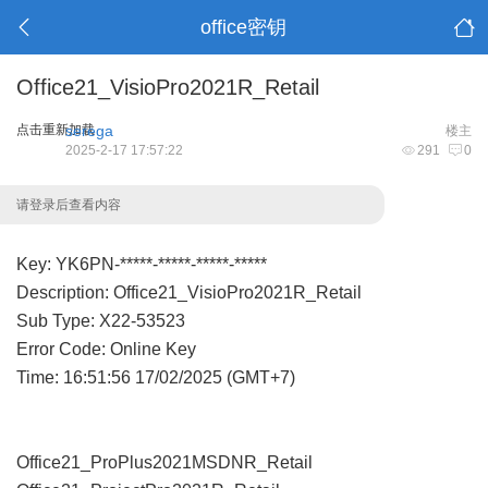
office密钥
Office21_VisioPro2021R_Retail
点击重新加载
serega
楼主
2025-2-17 17:57:22
291
0
请登录后查看内容
Key: YK6PN-*****-*****-*****-*****
Description: Office21_VisioPro2021R_Retail
Sub Type: X22-53523
Error Code: Online Key
Time: 16:51:56 17/02/2025 (GMT+7)
Office21_ProPlus2021MSDNR_Retail