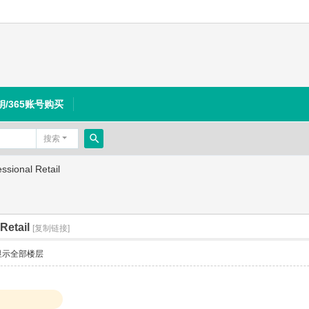
钥/365账号购买
搜索
搜
sional Retail
索
Retail
[复制链接]
显示全部楼层