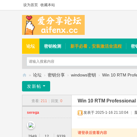
设为首页
收藏本站
论坛
密钥检测
新手必看，安装激活全流程
密
»
论坛
›
密钥分享
›
windows密钥
›
Win 10 RTM Profes
爱
发新帖
分
Win 10 RTM Professional 
查看:
211
|
回复:
0
享
论
serega
发表于 2025-1-16 21:10:04
|
坛
请登录后查看内容
2949
12
9339