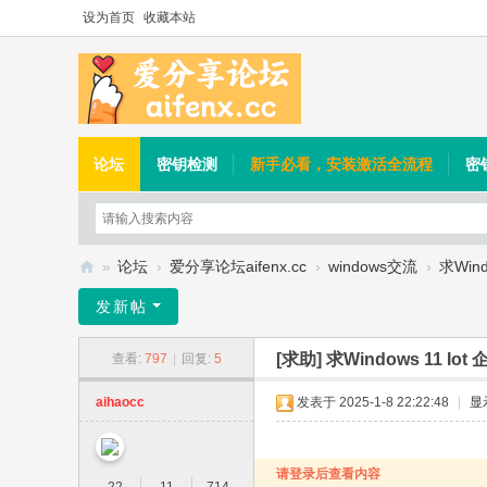
设为首页
收藏本站
论坛
密钥检测
新手必看，安装激活全流程
密
»
论坛
›
爱分享论坛aifenx.cc
›
windows交流
›
求Win
爱
发新帖
分
[求助]
求Windows 11 Io
查看:
797
|
回复:
5
享
论
aihaocc
发表于 2025-1-8 22:22:48
|
显
坛
请登录后查看内容