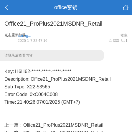
office密钥
Office21_ProPlus2021MSDNR_Retail
点击重新加载
serega
楼主
2025-1-7 22:47:16
333
1
请登录后查看内容
Key: H6H62-*****-*****-*****-*****
Description: Office21_ProPlus2021MSDNR_Retail
Sub Type: X22-53565
Error Code: 0xC004C008
Time: 21:40:26 07/01/2025 (GMT+7)
上一篇：
Office21_ProPlus2021MSDNR_Retail